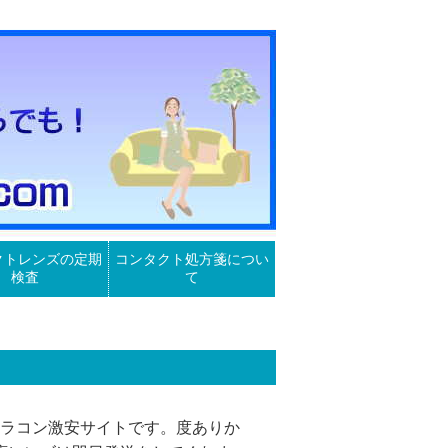
クトレンズの定期
コンタクト処方箋につい
検査
て
カラコン激安サイトです。度ありか