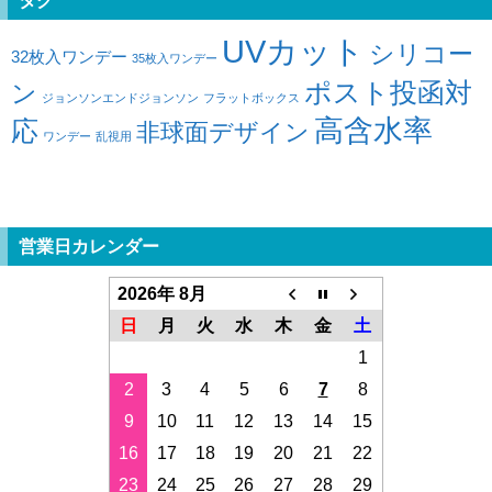
タグ
UVカット
シリコー
32枚入ワンデー
35枚入ワンデー
ポスト投函対
ン
ジョンソンエンドジョンソン
フラットボックス
高含水率
応
非球面デザイン
ワンデー
乱視用
営業日カレンダー
2026年 8月
日
月
火
水
木
金
土
1
2
3
4
5
6
7
8
9
10
11
12
13
14
15
16
17
18
19
20
21
22
23
24
25
26
27
28
29