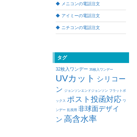
メニコンの電話注文
アイミーの電話注文
ニチコンの電話注文
タグ
32枚入ワンデー
35枚入ワンデー
UVカット
シリコー
ン
ジョンソンエンドジョンソン
フラットボ
ポスト投函対応
ックス
ワ
非球面デザイ
ンデー
乱視用
高含水率
ン