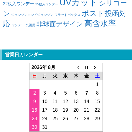
UVカット
シリコー
32枚入ワンデー
35枚入ワンデー
ポスト投函対
ン
ジョンソンエンドジョンソン
フラットボックス
高含水率
応
非球面デザイン
ワンデー
乱視用
営業日カレンダー
2026年 8月
日
月
火
水
木
金
土
1
2
3
4
5
6
7
8
9
10
11
12
13
14
15
16
17
18
19
20
21
22
23
24
25
26
27
28
29
30
31